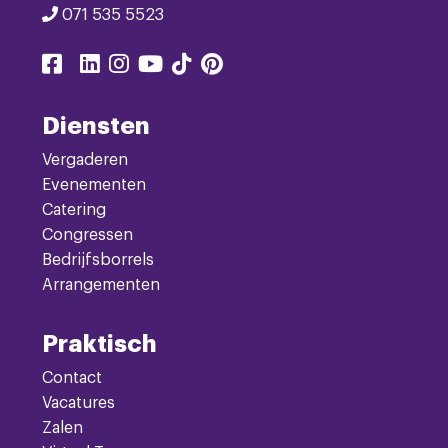
071 535 5523
Delen
Delen
Delen
Delen
Delen
Delen
Delen
via
via
via
via
via
via
via
facebook
linkedin
instagram
youtube
tiktok
pinterest
twitter
Diensten
Vergaderen
Evenementen
Catering
Congressen
Bedrijfsborrels
Arrangementen
Praktisch
Contact
Vacatures
Zalen