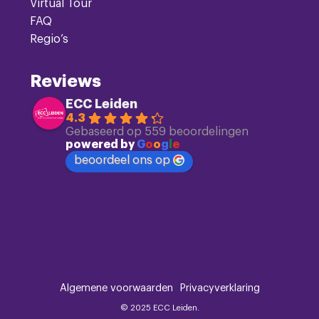
Virtual Tour
FAQ
Regio’s
Reviews
ECC Leiden
4.3
Gebaseerd op 559 beoordelingen
powered by
G
o
o
g
l
e
beoordeel ons op
Algemene voorwaarden
Privacyverklaring
© 2025 ECC Leiden.