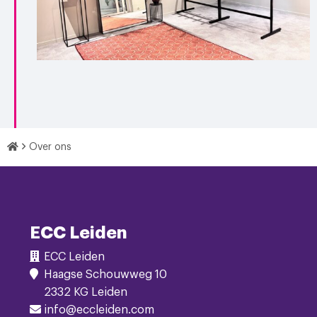
Home
Over ons
Footer
Navigatie
ECC Leiden
ECC Leiden
Haagse Schouwweg 10
2332 KG Leiden
info@eccleiden.com