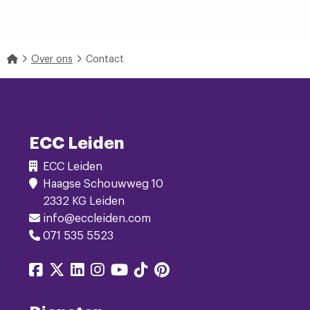
Home
Over ons
Contact
Footer
Navigatie
ECC Leiden
ECC Leiden
Haagse Schouwweg 10
2332 KG Leiden
info@eccleiden.com
071 535 5523
Delen
Delen
Delen
Delen
Delen
Delen
Delen
via
via
via
via
via
via
via
facebook
twitter
linkedin
instagram
youtube
tiktok
pinterest