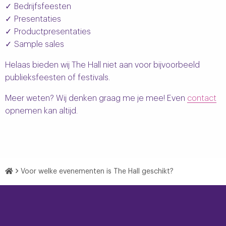
Bedrijfsfeesten
Presentaties
Productpresentaties
Sample sales
Helaas bieden wij The Hall niet aan voor bijvoorbeeld
publieksfeesten of festivals.
Meer weten? Wij denken graag me je mee! Even
contact
opnemen kan altijd.
Home
Voor welke evenementen is The Hall geschikt?
Footer
Navigatie