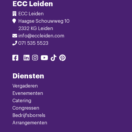
ECC Leiden
ECC Leiden
Haagse Schouwweg 10
2332 KG Leiden
info@eccleiden.com
071 535 5523
Delen
Delen
Delen
Delen
Delen
Delen
Delen
via
via
via
via
via
via
via
facebook
linkedin
instagram
youtube
tiktok
pinterest
twitter
Diensten
Vergaderen
Evenementen
Catering
Congressen
Bedrijfsborrels
Arrangementen