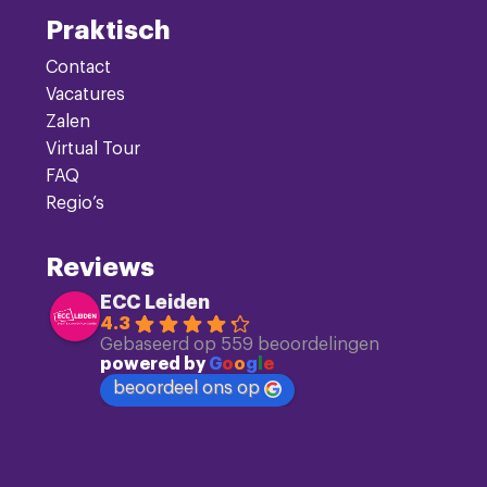
Praktisch
Contact
Vacatures
Zalen
Virtual Tour
FAQ
Regio’s
Reviews
ECC Leiden
4.3
Gebaseerd op 559 beoordelingen
powered by
G
o
o
g
l
e
beoordeel ons op