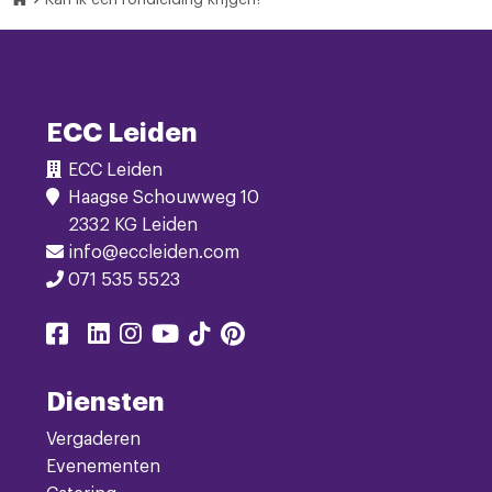
Kan ik een rondleiding krijgen?
Footer
Navigatie
ECC Leiden
ECC Leiden
Haagse Schouwweg 10
2332 KG Leiden
info@eccleiden.com
071 535 5523
Delen
Delen
Delen
Delen
Delen
Delen
Delen
via
via
via
via
via
via
via
facebook
linkedin
instagram
youtube
tiktok
pinterest
twitter
Diensten
Vergaderen
Evenementen