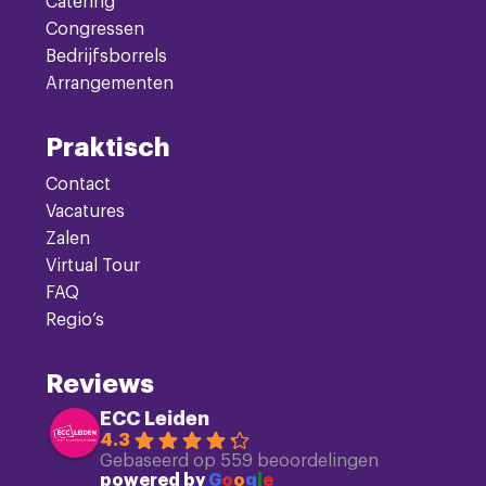
Catering
Congressen
Bedrijfsborrels
Arrangementen
Praktisch
Contact
Vacatures
Zalen
Virtual Tour
FAQ
Regio’s
Reviews
ECC Leiden
4.3
Gebaseerd op 559 beoordelingen
powered by
G
o
o
g
l
e