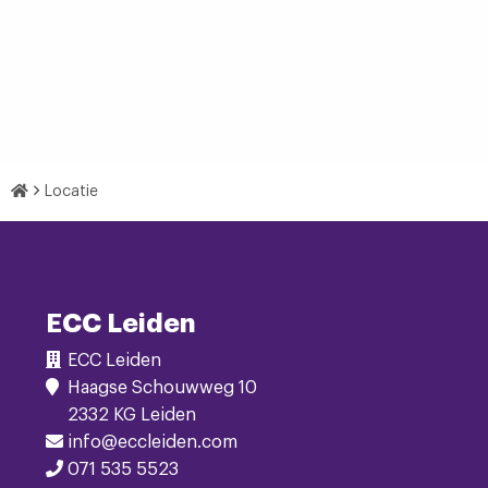
Home
Locatie
Footer
Navigatie
ECC Leiden
ECC Leiden
Haagse Schouwweg 10
2332 KG Leiden
info@eccleiden.com
071 535 5523