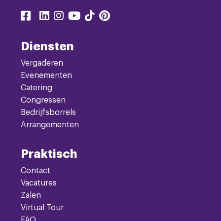
Delen
Delen
Delen
Delen
Delen
Delen
Delen
via
via
via
via
via
via
via
facebook
linkedin
instagram
youtube
tiktok
pinterest
twitter
Diensten
Vergaderen
Evenementen
Catering
Congressen
Bedrijfsborrels
Arrangementen
Praktisch
Contact
Vacatures
Zalen
Virtual Tour
FAQ