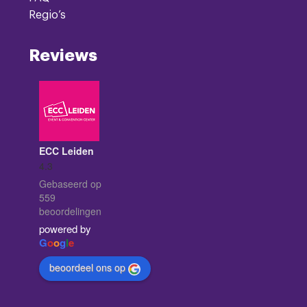
Regio’s
Reviews
ECC Leiden
4.3
Gebaseerd op
559
beoordelingen
powered by
G
o
o
g
l
e
beoordeel ons op