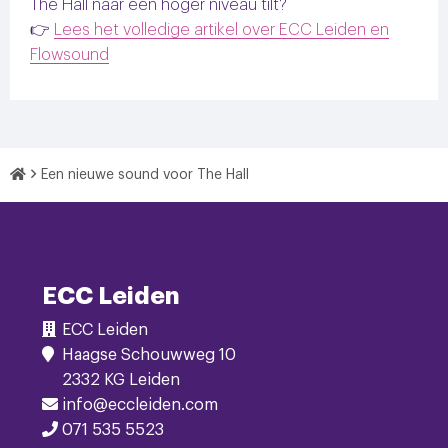
The Hall naar een hoger niveau tilt?
👉
Lees het volledige artikel over ECC Leiden en
Flowsound
Home
Een nieuwe sound voor The Hall
Footer
Navigatie
ECC Leiden
ECC Leiden
Haagse Schouwweg 10
2332 KG Leiden
info@eccleiden.com
071 535 5523