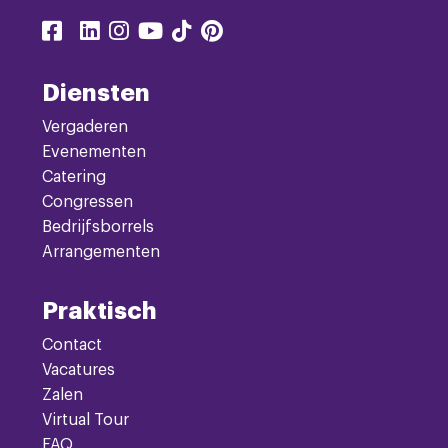
Delen
Delen
Delen
Delen
Delen
Delen
Delen
via
via
via
via
via
via
via
facebook
linkedin
instagram
youtube
tiktok
pinterest
twitter
Diensten
Vergaderen
Evenementen
Catering
Congressen
Bedrijfsborrels
Arrangementen
Praktisch
Contact
Vacatures
Zalen
Virtual Tour
FAQ