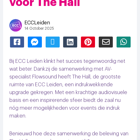
voor The Hall
ECCLeiden
14 October 2025
Delen
Delen
Delen
Delen
Delen
Delen
Dele
via
via
via
via
via
via
via
Bij ECC Leiden klinkt het succes tegenwoordig net
Facebook
Facebook
Twitter
LinkedIn
Pinterest
Email
Wha
wat beter. Dankzij de samenwerking met AV-
specialist Flowsound heeft The Hall, de grootste
Messenger
ruimte van ECC Leiden, een indrukwekkende
upgrade gekregen. Met een krachtige audiovisuele
basis en een inspirerende sfeer biedt de zaal nu
nóg meer mogelijkheden voor events die indruk
maken.
Benieuwd hoe deze samenwerking de beleving van