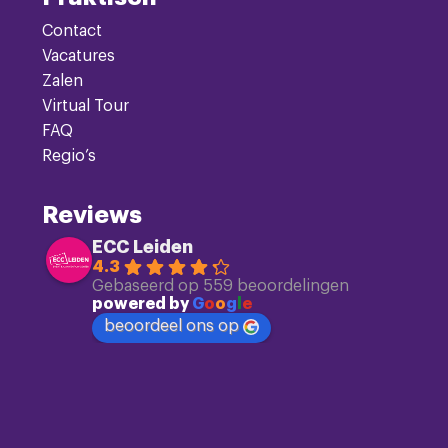
Contact
Vacatures
Zalen
Virtual Tour
FAQ
Regio’s
Reviews
ECC Leiden
4.3
Gebaseerd op 559 beoordelingen
powered by
G
o
o
g
l
e
beoordeel ons op