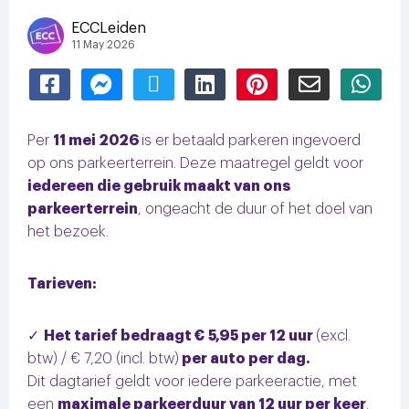
ECCLeiden
11 May 2026
Delen
Delen
Delen
Delen
Delen
Delen
Dele
via
via
via
via
via
via
via
Per
11 mei 2026
is er betaald parkeren ingevoerd
Facebook
Facebook
Twitter
LinkedIn
Pinterest
Email
Wha
op ons parkeerterrein. Deze maatregel geldt voor
iedereen die gebruik maakt van ons
Messenger
parkeerterrein
, ongeacht de duur of het doel van
het bezoek.
Tarieven:
Het tarief bedraagt € 5,95 per 12 uur
(excl.
btw) / € 7,20 (incl. btw)
per auto per dag.
Dit dagtarief geldt voor iedere parkeeractie, met
een
maximale parkeerduur van 12 uur per keer
.