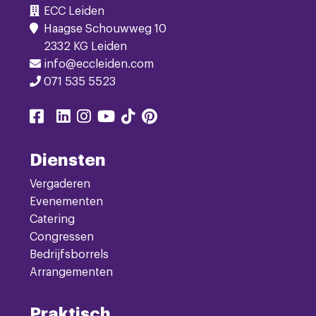
ECC Leiden
Haagse Schouwweg 10
2332 KG Leiden
info@eccleiden.com
071 535 5523
Delen
Delen
Delen
Delen
Delen
Delen
Delen
via
via
via
via
via
via
via
facebook
linkedin
instagram
youtube
tiktok
pinterest
twitter
Diensten
Vergaderen
Evenementen
Catering
Congressen
Bedrijfsborrels
Arrangementen
Praktisch